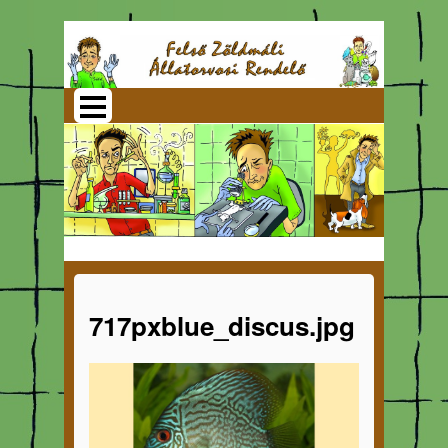
717pxblue_discus.jpg